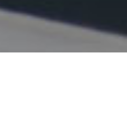
Gestione dei contratti a
distanza: soluzione
digitale sicura
La gestione dei contratti a distanza è oggi
una necessità per aziende, professionisti e
realtà che lavorano con clienti e partner