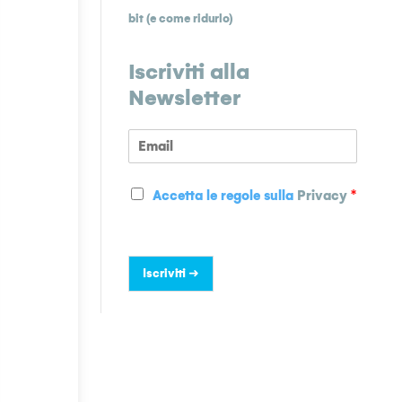
bit (e come ridurlo)
Iscriviti alla
Newsletter
E
m
a
P
i
Accetta le regole sulla
Privacy
*
r
l
i
*
v
a
Iscriviti ➜
c
y
*