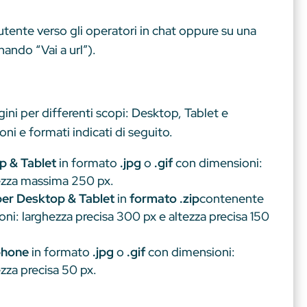
’utente verso gli operatori in chat oppure su una
nando “Vai a url”).
ini per differenti scopi: Desktop, Tablet e
 e formati indicati di seguito.
p & Tablet
in formato
.jpg
o
.gif
con dimensioni:
tezza massima 250 px.
er Desktop & Tablet
in
formato .zip
contenente
ni: larghezza precisa 300 px e altezza precisa 150
phone
in formato
.jpg
o
.gif
con dimensioni:
ezza precisa 50 px.