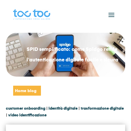
SPID semplificato: come Spidgo rende
l’autenticazione digitale facile e sicura
Home blog
customer onboarding
|
identità digitale
|
trasformazione digitale
|
video identificazione