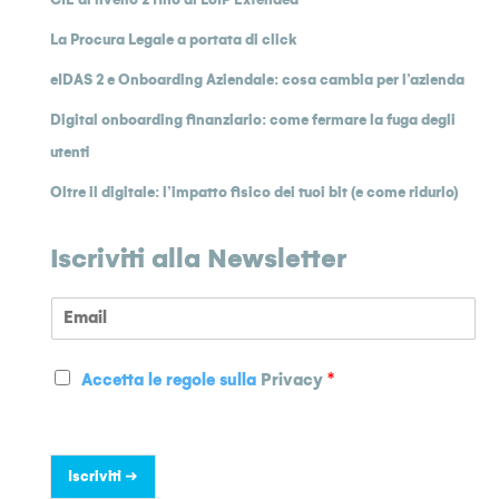
La Procura Legale a portata di click
eIDAS 2 e Onboarding Aziendale: cosa cambia per l’azienda
Digital onboarding finanziario: come fermare la fuga degli
utenti
Oltre il digitale: l’impatto fisico dei tuoi bit (e come ridurlo)
Iscriviti alla Newsletter
E
m
a
P
i
Accetta le regole sulla
Privacy
*
r
l
i
*
v
a
Iscriviti ➜
c