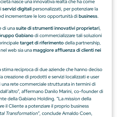
ocietà nasce una innovativa realtà che ha come
ti
servizi digitali
personalizzati, per potenziare la
ed incrementare le loro opportunità di
business
.
e di una
suite di strumenti innovativi proprietari
,
 Gruppo Gabiano
di commercializzare tali soluzioni
 principale
target di riferimento
della partnership,
 nel web sia una
maggiore affluenza di clienti nei
a stima reciproca di due aziende che hanno deciso
 la creazione di prodotti e servizi localizzati e user
i una rete commerciale strutturata in termini di
e dall’altro”, affermano Danilo Marini, co-founder di
ente della Gabiano Holding. “La
mission
della
re il Cliente a potenziare il proprio business
tal Transformation
”, conclude Arnaldo Coen,