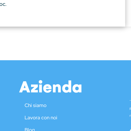
oc.
Azienda
_
Chi siamo
R
r
Lavora con noi
Blog