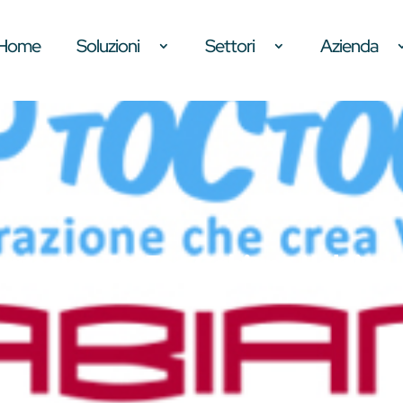
Home
Soluzioni
Settori
Azienda
trategica TocToc Gabiano Holding