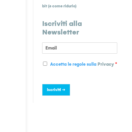
bit (e come ridurlo)
Iscriviti alla
Newsletter
E
m
a
P
i
Accetta le regole sulla
Privacy
*
r
l
i
*
v
a
Iscriviti ➜
c
y
*