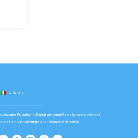
Italiano
___________________________
ealizziamo Piattaforme Digitali per semplificare i processi aziendali,
idurre i tempi e aumentare la soddisfazione dei clienti