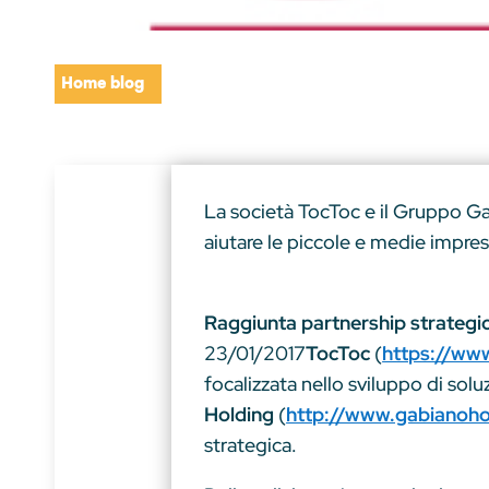
Home blog
La società TocToc e il Gruppo Ga
aiutare le piccole e medie impres
Raggiunta partnership strategi
23/01/2017
TocToc
(
https://ww
focalizzata nello sviluppo di solu
Holding
(
http://www.gabianohol
strategica.