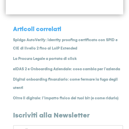
Articoli correlati
Spidgo AutoVerify: identity proofing certificato con SPID e
CIE di livello 2 fino al LoIP Extended
La Procura Legale a portata di click
eIDAS 2 e Onboarding Aziendale: cosa cambia per l’azienda
Digital onboarding finanziario: come fermare la fuga degli
utenti
Oltre il digitale: l’impatto fisico dei tuoi bit (e come ridurlo)
Iscriviti alla Newsletter
E