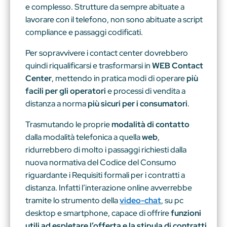
e complesso. Strutture da sempre abituate a
lavorare con il telefono, non sono abituate a script
compliance e passaggi codificati.
Per sopravvivere i contact center dovrebbero
quindi riqualificarsi e trasformarsi in
WEB
Contact
Center
, mettendo in pratica modi di operare
più
facili per gli operatori
e processi di vendita a
distanza a norma
più sicuri per i consumatori
.
Trasmutando le proprie
modalità di contatto
dalla modalità telefonica a quella
web
,
ridurrebbero di molto i passaggi richiesti dalla
nuova normativa del Codice del Consumo
riguardante i Requisiti formali per i contratti a
distanza. Infatti l’interazione online avverrebbe
tramite lo strumento della
video-chat
, su pc
desktop e smartphone, capace di offrire
funzioni
utili ad espletare l’offerta e la stipula di contratti