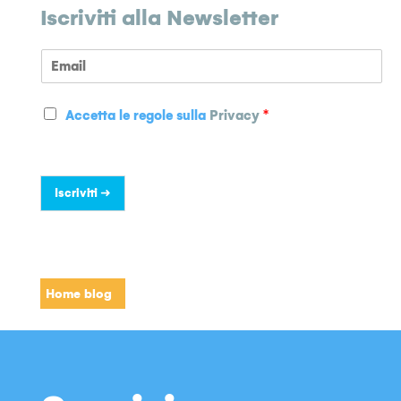
Iscriviti alla Newsletter
E
m
a
P
i
Accetta le regole sulla
Privacy
*
r
l
i
*
v
a
Iscriviti ➜
c
y
*
Home blog