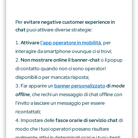
Per
evitare negative customer experience in
chat
puoi attivare diverse strategie:
Attivare
l’app operatore in mobilità
, per
interagire da smartphone ovunque ci si trovi;
Non mostrare online il banner-chat
o il popup
di contatto quando non ci sono operatori
disponibili o per mancata risposta;
Far apparire un
banner personalizzato
di
mode
offline
, che rechi un messaggio di chat offline con
l’invito a lasciare un messaggio per essere
ricontattati;
Impostare delle
fasce orarie di servizio chat
di
modo che i tuoi operatori possano risultare
realmente attivi in determinati orari e i tuoi utenti